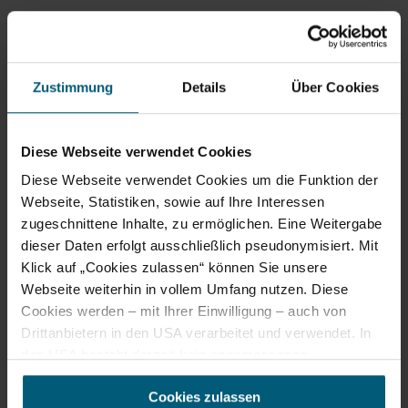
Zustimmung
Details
Über Cookies
Diese Webseite verwendet Cookies
Diese Webseite verwendet Cookies um die Funktion der
Webseite, Statistiken, sowie auf Ihre Interessen
zugeschnittene Inhalte, zu ermöglichen. Eine Weitergabe
dieser Daten erfolgt ausschließlich pseudonymisiert. Mit
Klick auf „Cookies zulassen“ können Sie unsere
Webseite weiterhin in vollem Umfang nutzen. Diese
Cookies werden – mit Ihrer Einwilligung – auch von
Drittanbietern in den USA verarbeitet und verwendet. In
den USA besteht derzeit kein angemessenes
leicht
13,02 km
4:00 h
Datenschutzniveau, und es ist nicht ausgeschlossen,
Cookies zulassen
dass staatliche Sicherheitsbehörden entsprechende