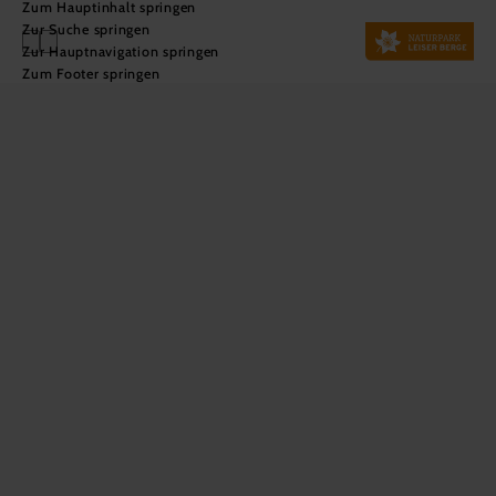
Zum Hauptinhalt springen
Zur Suche springen
Zur Hauptnavigation springen
Zum Footer springen
Die schönsten
Wandertouren
im Naturpark
Leiser Berge