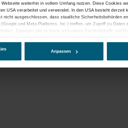
&
Webseite weiterhin in vollem Umfang nutzen. Diese Cookies wer
n den USA verarbeitet und verwendet. In den USA besteht derzei
s
st nicht ausgeschlossen, dass staatliche Sicherheitsbehörden 
(Google und Meta Platforms, Inc.) treffen, um Zugriff zu Daten z
alten. Dagegen gibt es keine wirksamen Rechtsbehelfe und Re
erge
ine geeigneten Garantien für den Schutz personenbezogener Da
r Form, sodass keine eindeutige Zuordnung möglich ist) sowie t
ies
ndgerät und Bildschirmauflösung an Google bzw. Meta weiter. Wei
Anpassen
späteren Deaktivierung finden Sie in unserer Datenschutzerklär
674