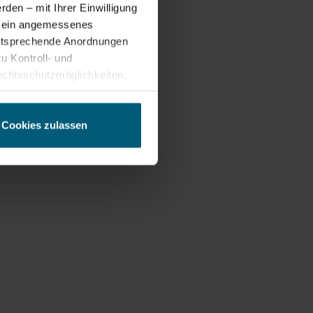
den – mit Ihrer Einwilligung
t kein angemessenes
entsprechende Anordnungen
u Kontroll- und
chtsschutzmöglichkeiten.
ten gewährt. Wir leiten nur
echnische Informationen wie
tere Details betreffend
Cookies zulassen
ung.