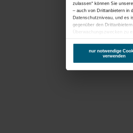
Kooperation 
zulassen“ können Sie unsere 
– auch von Drittanbietern i
Geschäftliche
Datenschutzniveau, und es i
gegenüber den Drittanbietern 
Überwachungszwecken zu erh
Naturpark Leiser B
Zudem werden von den USA ke
Ihre IP-Adresse (in gekürzte
nur notwendige Cook
Browser, Internetanbieter, E
verwenden
Cookies und einer möglichen 
Alexander Ernst
Telefon:
+43 676 4323
ernst@leiserberge.com