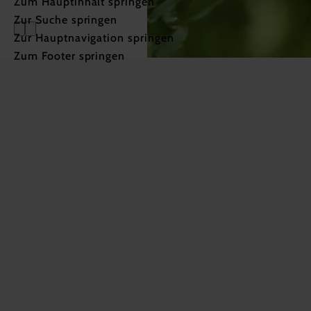
Zum Hauptinhalt springen
Zur Suche springen
Zur Hauptnavigation springen
Kontakt
Zum Footer springen
Naturparkbüro
Persönlich,
Persönliche
Beratung und
telefonisch
Auskünfte
mehr erfahren
oder per