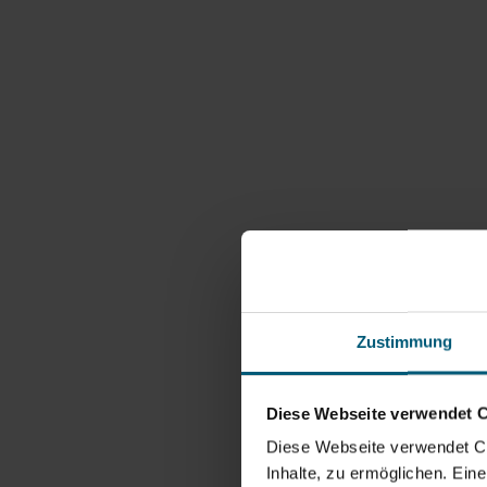
Projekte und Man
zu Klimawandelan
in der Region
Zustimmung
Dipl. Ing., BSc. Richa
Diese Webseite verwendet 
Diese Webseite verwendet Coo
klar@leiserberge.com
Inhalte, zu ermöglichen. Ein