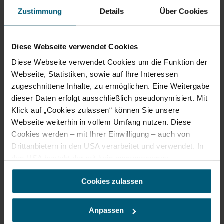
Zustimmung
Details
Über Cookies
Diese Webseite verwendet Cookies
Diese Webseite verwendet Cookies um die Funktion der
Webseite, Statistiken, sowie auf Ihre Interessen
zugeschnittene Inhalte, zu ermöglichen. Eine Weitergabe
dieser Daten erfolgt ausschließlich pseudonymisiert. Mit
Mag. Franziska Denner
Klick auf „Cookies zulassen“ können Sie unsere
Projektleiterin
Webseite weiterhin in vollem Umfang nutzen. Diese
Telefon:
+43 650 4220480
Cookies werden – mit Ihrer Einwilligung – auch von
bildung@leiserberge.com
Säulen Bildung und Schutz
Drittanbietern in den USA verarbeitet und verwendet. In
den USA besteht derzeit kein angemessenes
Richard Nieschalk
Datenschutzniveau, und es ist nicht ausgeschlossen,
Cookies zulassen
dass staatliche Sicherheitsbehörden entsprechende
Anordnungen gegenüber den Drittanbietern (Google und
Meta Platforms, Inc.) treffen, um Zugriff zu Daten zu
Anpassen
Kontroll- und Überwachungszwecken zu erhalten.