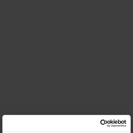
B.Sc. M.A. Sandra Thornton
Projektleiterin und Assistentin der
Geschäftsführung
Telefon:
+43 676 9207010
thornton@leiserberge.com
Säulen Erholung- und
Regionalentwicklung
Franziska Denner