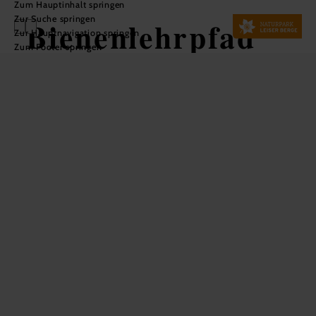
Zum Hauptinhalt springen
Zur Suche springen
Bienenlehrpfad
Zur Hauptnavigation springen
Zum Footer springen
Oberleiserberg
Wandertour ausgehend von
Oberleiserberg
Schwierigkeit: leicht
Distanz: 0,44 km
Dauer: 0:15 h
Aufstieg: 2 Hm
In Merkliste speichern