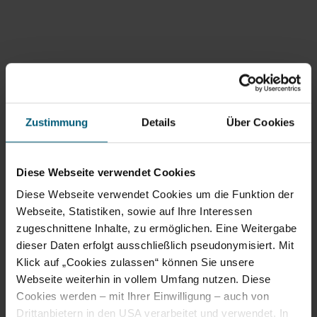
Bestäubung
mehr, keine
Pflanzen mehr,
keine Tiere mehr,
keine Menschen
mehr.“
Wegbeschreibung
Zustimmung
Details
Über Cookies
Folgende 11 Informations-
bzw. Stationstafeln
begleiten den
Diese Webseite verwendet Cookies
Bienenlehrpfad im Bereich
Oberleiser Berg und
Diese Webseite verwendet Cookies um die Funktion der
liefern den Besuchern
Wissenswertes rund um
Webseite, Statistiken, sowie auf Ihre Interessen
die Biene:
zugeschnittene Inhalte, zu ermöglichen. Eine Weitergabe
dieser Daten erfolgt ausschließlich pseudonymisiert. Mit
Bienen sind fleißige
Bestäuber
Klick auf „Cookies zulassen“ können Sie unsere
Bienenhonig
Webseite weiterhin in vollem Umfang nutzen. Diese
wertvoll und süß
Cookies werden – mit Ihrer Einwilligung – auch von
Die Sprache der
Bienen
Drittanbietern in den USA verarbeitet und verwendet. In