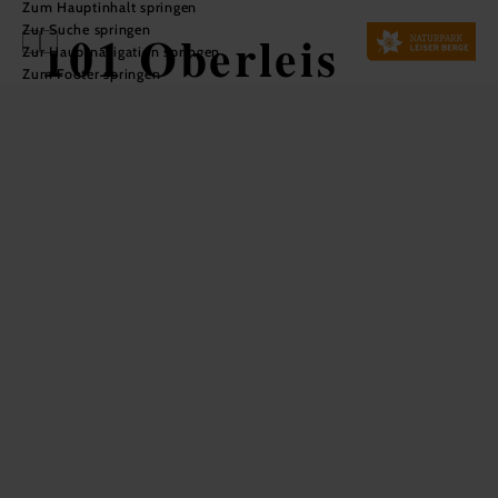
Zum Hauptinhalt springen
Zur Suche springen
101 Oberleis
Zur Hauptnavigation springen
Zum Footer springen
Klassik XXL
Mountainbiketour ausgehend von
Ernstbrunn Bahnhof
Distanz: 36,49 km
Dauer: 3:00 h
Aufstieg: 482 Hm
Abstieg: 482 Hm
In Merkliste speichern