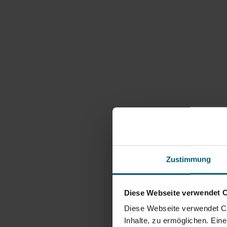
aus.
Die Oberfläche der oft
nickend
erscheinenden Blüten ist
filzig behaart, und die
fiederteiligen Blätter
treten nach der Blüte
hervor. Sie erreicht eine
Höhe von 10 bis 30 cm.
Verbreitung und
Gefährdung in
Österreich
Zustimmung
Die Schwarze Kuhschelle
Diese Webseite verwendet 
ist selten und durch
Diese Webseite verwendet Coo
Lebensraumverlust stark
Inhalte, zu ermöglichen. Ein