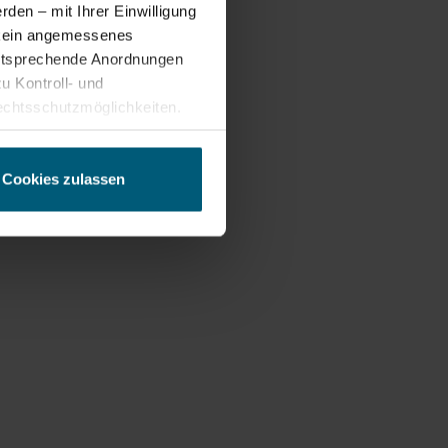
den – mit Ihrer Einwilligung
t kein angemessenes
entsprechende Anordnungen
u Kontroll- und
chtsschutzmöglichkeiten.
ten gewährt. Wir leiten nur
echnische Informationen wie
tere Details betreffend
Cookies zulassen
ung.