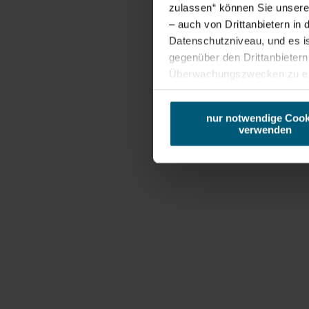
gefährdet. Eine besondere
zulassen“ können Sie unsere 
Gefahr stellt die
– auch von Drittanbietern i
Verbuschung ihrer offenen
Datenschutzniveau, und es i
Standorte durch
gegenüber den Drittanbietern 
Nutzungsaufgabe dar. Von
Überwachungszwecken zu erh
einer extensiven
Zudem werden von den USA ke
Ihre IP-Adresse (in gekürzte
Beweidung ihres
nur notwendige Cook
Browser, Internetanbieter, E
Lebensraumes profitiert
verwenden
Cookies und einer möglichen 
die Wiesen-Kuhschelle
ebenso wie die Große
Kuhschelle.
Besonderheiten
Wie alle Kuhschellen
gehört auch diese Art zur
Familie der
Hahnenfußgewächse und