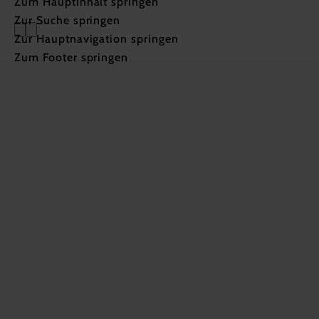
Zum Hauptinhalt springen
Zur Suche springen
Zur Hauptnavigation springen
Zum Footer springen
Schwarze 
Pulsatilla pratensis
ssp.
nigricans
Die Schwarze