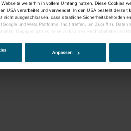
Webseite weiterhin in vollem Umfang nutzen. Diese Cookies wer
n den USA verarbeitet und verwendet. In den USA besteht derzei
st nicht ausgeschlossen, dass staatliche Sicherheitsbehörden 
(Google und Meta Platforms, Inc.) treffen, um Zugriff zu Daten z
alten. Dagegen gibt es keine wirksamen Rechtsbehelfe und Re
ine geeigneten Garantien für den Schutz personenbezogener Da
r Form, sodass keine eindeutige Zuordnung möglich ist) sowie t
ies
ndgerät und Bildschirmauflösung an Google bzw. Meta weiter. Wei
Anpassen
späteren Deaktivierung finden Sie in unserer Datenschutzerklär