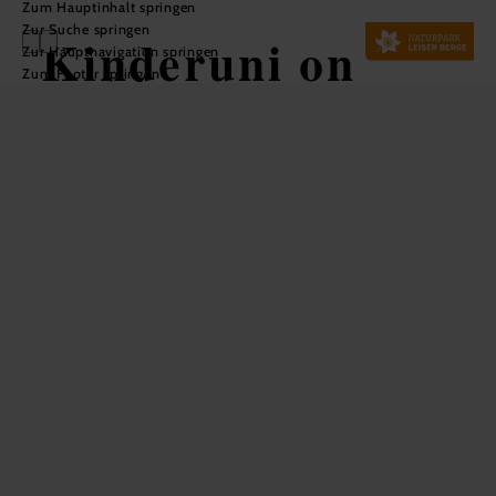
Zum Hauptinhalt springen
Zur Suche springen
Kinderuni on
Zur Hauptnavigation springen
Zum Footer springen
Tour zu Gast im
Naturpark Leiser
Berge