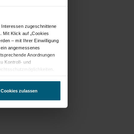
en, 08.08.2026
t
e Interessen zugeschnittene
chwindigkeit
3,1 km/h
. Mit Klick auf „Cookies
den – mit Ihrer Einwilligung
t kein angemessenes
entsprechende Anordnungen
u Kontroll- und
chtsschutzmöglichkeiten.
ten gewährt. Wir leiten nur
echnische Informationen wie
tere Details betreffend
Cookies zulassen
ung.