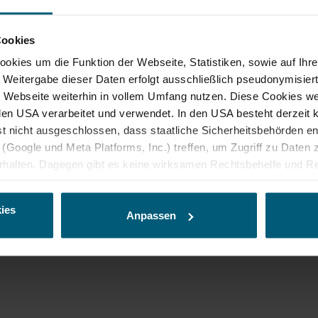
, 07.08.2026
Morg
19° bis 29°
Cookies
bewölk
kies um die Funktion der Webseite, Statistiken, sowie auf Ihr
hwindigkeit
3,5 km/h
Windges
e Weitergabe dieser Daten erfolgt ausschließlich pseudonymisiert
Webseite weiterhin in vollem Umfang nutzen. Diese Cookies wer
n den USA verarbeitet und verwendet. In den USA besteht derzei
st nicht ausgeschlossen, dass staatliche Sicherheitsbehörden 
(Google und Meta Platforms, Inc.) treffen, um Zugriff zu Daten z
alten. Dagegen gibt es keine wirksamen Rechtsbehelfe und Re
ine geeigneten Garantien für den Schutz personenbezogener Da
den
r Form, sodass keine eindeutige Zuordnung möglich ist) sowie t
ies
ndgerät und Bildschirmauflösung an Google bzw. Meta weiter. Wei
Anpassen
späteren Deaktivierung finden Sie in unserer Datenschutzerklär