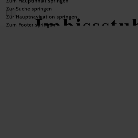
Zum Hauptinhalt springen
Zur Suche springen
Imbissstub
Zur Hauptnavigation springen
Zum Footer springen
Schmid
In Merkliste speichern
Imbissstube
Spezifleischerei Schmid
Hauptstraße 80
2126 Ladendorf