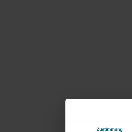
Telefon:
+43 2575 2257
E-Mail:
schmid@spezifleischer.at
Webseite:
www.spezifleischer.at
Anreiseplanung
Route planen
Öffentliche Anreise
Das aktuelle Wetter in La
Zustimmung