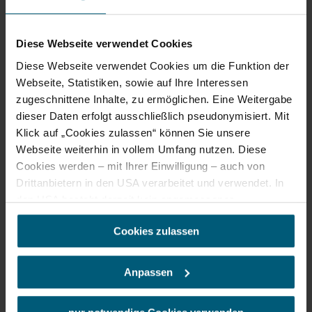
Hunde erlaubt
Busse willkommen
Diese Webseite verwendet Cookies
Das aktuelle Wetter in Ladendorf
Diese Webseite verwendet Cookies um die Funktion der
Webseite, Statistiken, sowie auf Ihre Interessen
Heute, 08.08.2026
zugeschnittene Inhalte, zu ermöglichen. Eine Weitergabe
19° bis 29°
dieser Daten erfolgt ausschließlich pseudonymisiert. Mit
bewölkt
Klick auf „Cookies zulassen“ können Sie unsere
Windgeschwindigkeit
3,2 km/h
Webseite weiterhin in vollem Umfang nutzen. Diese
Cookies werden – mit Ihrer Einwilligung – auch von
Morgen, 09.08.2026
16° bis 32°
Drittanbietern in den USA verarbeitet und verwendet. In
den USA besteht derzeit kein angemessenes
teilweise bewölkt
Datenschutzniveau, und es ist nicht ausgeschlossen,
Windgeschwindigkeit
2,1 km/h
Cookies zulassen
dass staatliche Sicherheitsbehörden entsprechende
Anordnungen gegenüber den Drittanbietern (Google und
Umgebung erkunden
Meta Platforms, Inc.) treffen, um Zugriff zu Daten zu
Anpassen
©
Fam. Steiner-Pohl
Kontroll- und Überwachungszwecken zu erhalten.
Ausflugsziele, Hotels, Touren und mehr
Dagegen gibt es keine wirksamen Rechtsbehelfe und
Suchradius