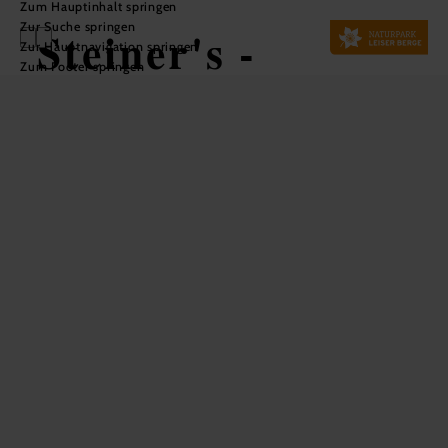
Zum Hauptinhalt springen
Zur Suche springen
Steiner's -
Zur Hauptnavigation springen
Zum Footer springen
Annenheim
Restaurant &
Cafe
In Merkliste speichern
Das Steiner's - Annenheim Restaurant & Cafe ist ein Ort,
an dem man abschalten, entspannen und den Alltag
vergessen kann. Es bietet eine Atmosphäre zum