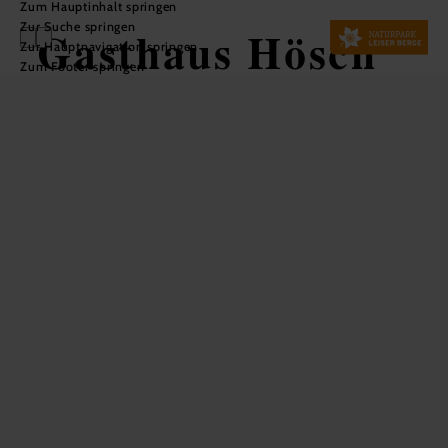
Zum Hauptinhalt springen
Zur Suche springen
Gasthaus Hösch
Zur Hauptnavigation springen
Zum Footer springen
In Merkliste speichern
Wir führen mit viel Liebe und Engagement das seit über
hundert Jahren im Familienbesitz befindliche Gasthaus
Hösch (vormals Wittmann, Schierer, Lehner...) in Klement.
Unser Gasthaus liegt mitten im wunderschönen Klement,
beliebt bei Einheimischen und Ausflugsgästen.
Das Zusammenspiel von wunderschöner Umgebung, der
feinen schmackhaften Küche und erlesenen Getränken
bringt die Seele zum Baumeln. Genießen Sie die Zeit im
Gasthaus Hösch.
Wir freuen uns auf Sie!