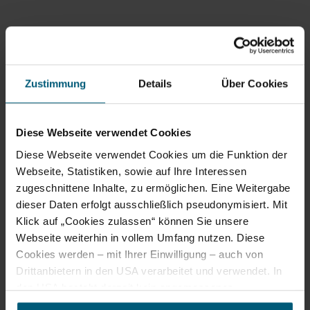
Zustimmung
Details
Über Cookies
Diese Webseite verwendet Cookies
©
weitere Bilder in Galerie anzeigen
Gasthaus Hösch
Ausstattung
Diese Webseite verwendet Cookies um die Funktion der
Webseite, Statistiken, sowie auf Ihre Interessen
Kreditkarten akzeptiert
zugeschnittene Inhalte, zu ermöglichen. Eine Weitergabe
dieser Daten erfolgt ausschließlich pseudonymisiert. Mit
Parkplatz
Klick auf „Cookies zulassen“ können Sie unsere
warme Speisen erhältlich
Webseite weiterhin in vollem Umfang nutzen. Diese
Terrasse/Gastgarten
Cookies werden – mit Ihrer Einwilligung – auch von
Drittanbietern in den USA verarbeitet und verwendet. In
Zahlungsmöglichkeiten
den USA besteht derzeit kein angemessenes
Datenschutzniveau, und es ist nicht ausgeschlossen,