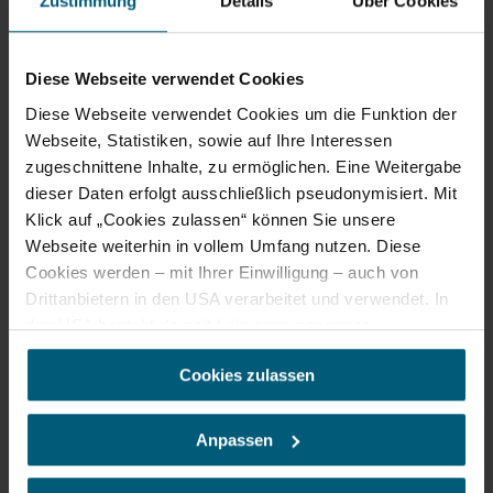
Zustimmung
Details
Über Cookies
Diese Webseite verwendet Cookies
Diese Webseite verwendet Cookies um die Funktion der
Webseite, Statistiken, sowie auf Ihre Interessen
zugeschnittene Inhalte, zu ermöglichen. Eine Weitergabe
dieser Daten erfolgt ausschließlich pseudonymisiert. Mit
Klick auf „Cookies zulassen“ können Sie unsere
Webseite weiterhin in vollem Umfang nutzen. Diese
Cookies werden – mit Ihrer Einwilligung – auch von
Drittanbietern in den USA verarbeitet und verwendet. In
den USA besteht derzeit kein angemessenes
Datenschutzniveau, und es ist nicht ausgeschlossen,
Cookies zulassen
dass staatliche Sicherheitsbehörden entsprechende
Anordnungen gegenüber den Drittanbietern (Google und
Meta Platforms, Inc.) treffen, um Zugriff zu Daten zu
Anpassen
©
Cornelia Eder
Kontroll- und Überwachungszwecken zu erhalten.
Dagegen gibt es keine wirksamen Rechtsbehelfe und