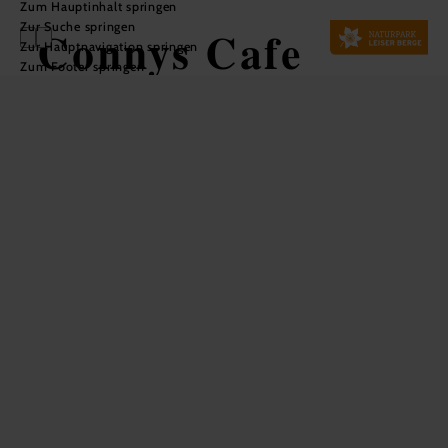
Zum Hauptinhalt springen
Zur Suche springen
Connys Cafe
Zur Hauptnavigation springen
Zum Footer springen
In Merkliste speichern
Das wunderschöne Kaffeehaus mitten am Hauptplatz trägt
seit 01.09.2024 einen neuen Namen und verwöhnt die
Gäste mit der gewohnt bewährten Qualität.
Starten Sie ihren Tag bei uns mit einem herzhaften
Frühstück, genießen Sie den Nachmittag bei einer unserer
Kaffeespezialitäten mit einem Stück Kuchen oder lassen
Sie den Arbeitstag gemütlich bei einem Getränk an der Bar
ausklingen. Wir freuen uns auf Sie.