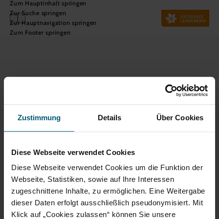
Zum Hauptinhalt springen
Zur Suche springen
Zur Hauptnavigation springen
Zum Footer springen
Naturpark Leiser Berge
Haben Sie Fragen? Wir helfen Ihnen gerne weiter. Telefonisch
sind wir nicht durchgehend erreichbar. Schreiben Sie uns
bitte eine E-Mail – wir melden uns so rasch wie möglich bei
Ihnen.
+43 676 9207010
Zustimmung
Details
Über Cookies
info@leiserberge.com
Hauptstraße 34, 2126 Ladendorf
Diese Webseite verwendet Cookies
Home
Diese Webseite verwendet Cookies um die Funktion der
Webseite, Statistiken, sowie auf Ihre Interessen
Impressum
Datenschutz
Barrierefreiheit
zugeschnittene Inhalte, zu ermöglichen. Eine Weitergabe
dieser Daten erfolgt ausschließlich pseudonymisiert. Mit
Klick auf „Cookies zulassen“ können Sie unsere