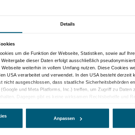
Details
/Zaya und Mistelbach viele Möglichkeiten für Ihr
präsentieren das Werk von Hermann Nitsch.
Cookies
d das archäologische Freigelände geben eine
ge ab. Im MAMUZ Museum Mistelbach wiederum
kies um die Funktion der Webseite, Statistiken, sowie auf Ihr
 Seminarräume für Veranstaltungen bereit. Ein
e Weitergabe dieser Daten erfolgt ausschließlich pseudonymisiert
ahmen für Ihr Event.
Webseite weiterhin in vollem Umfang nutzen. Diese Cookies wer
n den USA verarbeitet und verwendet. In den USA besteht derzei
ramme:
st nicht ausgeschlossen, dass staatliche Sicherheitsbehörden 
(Google und Meta Platforms, Inc.) treffen, um Zugriff zu Daten z
ss Asparn/Zaya, MAMUZ Museum Mistelbach und
alten. Dagegen gibt es keine wirksamen Rechtsbehelfe und Re
ine geeigneten Garantien für den Schutz personenbezogener Da
 Logos
seum bieten einen originellen Rahmen.
r Form, sodass keine eindeutige Zuordnung möglich ist) sowie t
ies
Aktivprogramme verleihen Ihrem
en und
ndgerät und Bildschirmauflösung an Google bzw. Meta weiter. Wei
Anpassen
späteren Deaktivierung finden Sie in unserer Datenschutzerklär