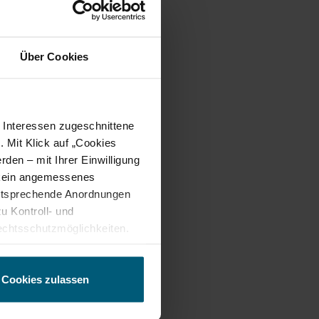
Über Cookies
e Interessen zugeschnittene
. Mit Klick auf „Cookies
den – mit Ihrer Einwilligung
t kein angemessenes
entsprechende Anordnungen
u Kontroll- und
chtsschutzmöglichkeiten.
ten gewährt. Wir leiten nur
echnische Informationen wie
tere Details betreffend
Cookies zulassen
ung.